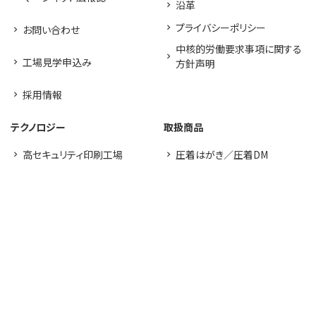
沿革
プライバシーポリシー
お問い合わせ
中核的労働要求事項に関する
工場見学申込み
方針声明
採用情報
テクノロジー
取扱商品
高セキュリティ印刷工場
圧着はがき／圧着DM
UVオフセット印刷
バリアブル／宛名印刷
デジタルオフセット印刷
耐水ポスター
生産管理体制
新素材LIMEX
FSC®認証紙
その他印刷物
ソリューション
取り組み