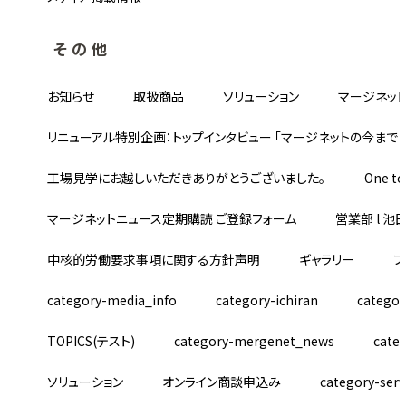
その他
お知らせ
取扱商品
ソリューション
マージネッ
リニューアル特別企画：トップインタビュー 「マージネットの今まで
工場見学にお越しいただきありがとうございました。
One t
マージネットニュース定期購読 ご登録フォーム
営業部 l 池
中核的労働要求事項に関する方針声明
ギャラリー
フ
category-media_info
category-ichiran
categor
TOPICS(テスト)
category-mergenet_news
cate
ソリューション
オンライン商談申込み
category-serv