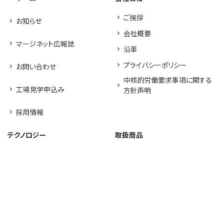
ご挨拶
お知らせ
会社概要
マージネット広報誌
沿革
プライバシーポリシー
お問い合わせ
中核的労働要求事項に関する
工場見学申込み
方針声明
採用情報
テクノロジー
取扱商品
高セキュリティ印刷工場
圧着はがき／圧着DM
UVオフセット印刷
バリアブル／宛名印刷
デジタルオフセット印刷
耐水ポスター
生産管理体制
新素材LIMEX
FSC®認証紙