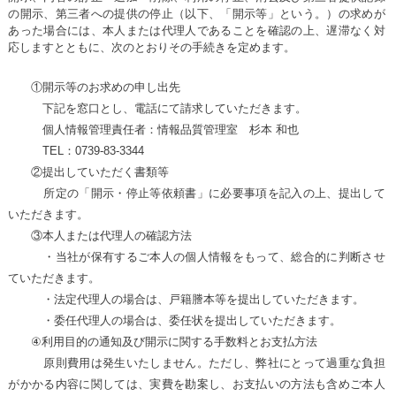
の開示、第三者への提供の停止（以下、「開示等」という。）の求めが
あった場合には、本人または代理人であることを確認の上、遅滞なく対
応しますとともに、次のとおりその手続きを定めます。
①開示等のお求めの申し出先
下記を窓口とし、電話にて請求していただきます。
個人情報管理責任者：情報品質管理室 杉本 和也
TEL：0739-83-3344
②提出していただく書類等
所定の「開示・停止等依頼書」に必要事項を記入の上、提出して
いただきます。
③本人または代理人の確認方法
・当社が保有するご本人の個人情報をもって、総合的に判断させ
ていただきます。
・法定代理人の場合は、戸籍謄本等を提出していただきます。
・委任代理人の場合は、委任状を提出していただきます。
④利用目的の通知及び開示に関する手数料とお支払方法
原則費用は発生いたしません。ただし、弊社にとって過重な負担
がかかる内容に関しては、実費を勘案し、お支払いの方法も含めご本人