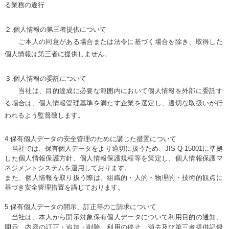
る業務の遂行
２.個人情報の第三者提供について
ご本人の同意がある場合または法令に基づく場合を除き、取得した
個人情報は第三者に提供しません。
３.個人情報の委託について
当社は、目的達成に必要な範囲内において個人情報を外部に委託す
る場合は、個人情報管理基準を満たす企業を選定し、適切な取扱いが行
われるよう監督致します。
4.保有個人データの安全管理のために講じた措置について
当社では、保有個人データをより適切に扱うため、JIS Q 15001に準拠
した個人情報保護方針、個人情報保護規程等を策定し、個人情報保護マ
ネジメントシステムを運用しております。
また、個人情報を取り扱う際は、組織的・人的・物理的・技術的観点に
基づき安全管理措置を講じております。
5.
保有個人データ
の開示、訂正等のご請求について
当社は、本人から開示対象保有個人データについて利用目的の通知、
開示、内容の訂正・追加・削除、利用の停止、消去及び第三者提供記録