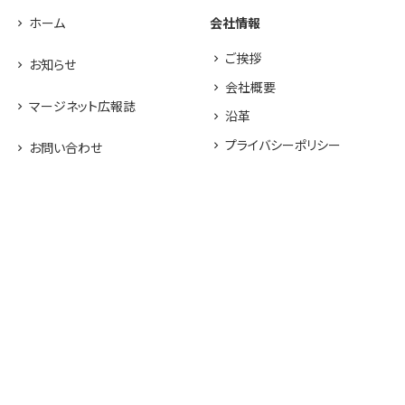
ホーム
会社情報
ご挨拶
お知らせ
会社概要
マージネット広報誌
沿革
プライバシーポリシー
お問い合わせ
中核的労働要求事項に関する
工場見学申込み
方針声明
採用情報
テクノロジー
取扱商品
高セキュリティ印刷工場
圧着はがき／圧着DM
UVオフセット印刷
バリアブル／宛名印刷
デジタルオフセット印刷
耐水ポスター
生産管理体制
新素材LIMEX