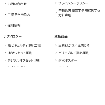
プライバシーポリシー
お問い合わせ
中核的労働要求事項に関する
工場見学申込み
方針声明
採用情報
テクノロジー
取扱商品
高セキュリティ印刷工場
圧着はがき／圧着DM
UVオフセット印刷
バリアブル／宛名印刷
デジタルオフセット印刷
耐水ポスター
生産管理体制
新素材LIMEX
FSC®認証紙
その他印刷物
ソリューション
取り組み
アセンブリ
SDGs宣言