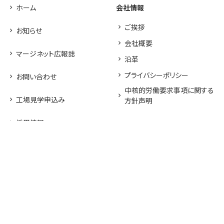
ホーム
会社情報
ご挨拶
お知らせ
会社概要
マージネット広報誌
沿革
プライバシーポリシー
お問い合わせ
中核的労働要求事項に関する
工場見学申込み
方針声明
採用情報
テクノロジー
取扱商品
高セキュリティ印刷工場
圧着はがき／圧着DM
UVオフセット印刷
バリアブル／宛名印刷
デジタルオフセット印刷
耐水ポスター
生産管理体制
新素材LIMEX